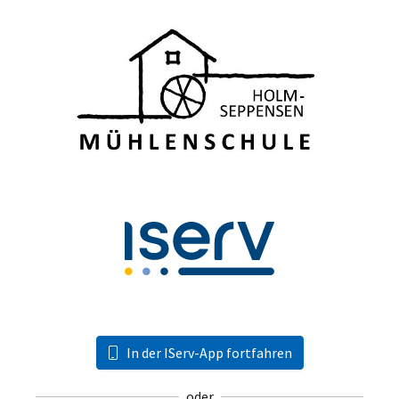
In der IServ-App fortfahren
oder