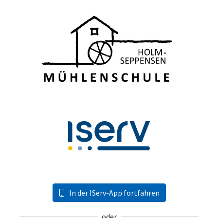
In der IServ-App fortfahren
oder